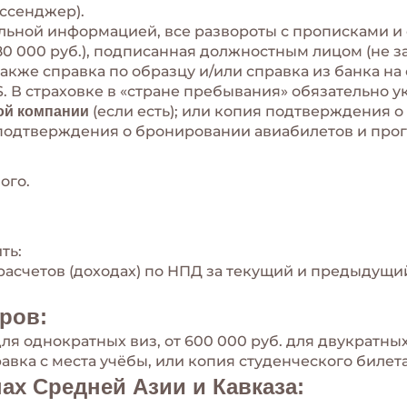
ессенджер).
тульной информацией, все развороты с прописками и
80 000 руб.), подписанная должностным лицом (не 
кже справка по образцу и/или справка из банка на с
. В страховке в «стране пребывания» обязательно ук
(если есть); или копия подтверждения 
ой компании
 подтверждения о бронировании авиабилетов и про
ого.
ть:
расчетов (доходах) по НПД за текущий и предыдущий
ров:
для однократных виз, от 600 000 руб. для двукратных
вка с места учёбы, или копия студенческого билета 
ах Средней Азии и Кавказа: