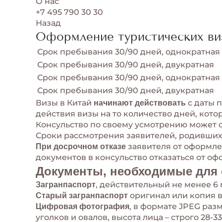
О нас
+7 495 790 30 30
Назад
Оформление туристических ви
Срок пребывания 30/90 дней, однократная
Срок пребывания 30/90 дней, двукратная
Срок пребывания 30/90 дней, однократная
Срок пребывания 30/90 дней, двукратная
Визы в Китай
с даты 
начинают действовать
действия визы на то количество дней, котор
Консульство по своему усмотрению может с
Сроки рассмотрения заявителей, родившихс
заявителя от оформле
При досрочном отказе
документов в консульство отказаться от о
Документы, необходимые для 
, действительный не менее 6
Загранпаспорт
оригинал или копия в
Старый загранпаспорт
, в формате JPEG раз
Цифровая фотография
уголков и овалов, высота лица – строго 28-