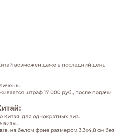
 Китай возможен даже в последний день
еличены.
ивается штраф 17 000 руб., после подачи
итай:
о Китая, для однократных виз.
е визы.
, на белом фоне размером 3,3х4,8 см без
аге