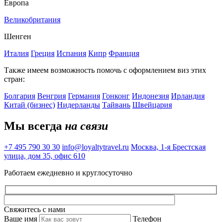
Европа
Великобритания
Шенген
Италия
Греция
Испания
Кипр
Франция
Также имеем возможность помочь с оформлением виз этих
стран:
Болгария
Венгрия
Германия
Гонконг
Индонезия
Ирландия
Китай (бизнес)
Нидерланды
Тайвань
Швейцария
Мы всегда
на связи
+7 495 790 30 30
info@loyaltytravel.ru
Москва, 1-я Брестская
улица, дом 35, офис 610
Работаем ежедневно и круглосуточно
Свяжитесь с нами
Ваше имя
Телефон