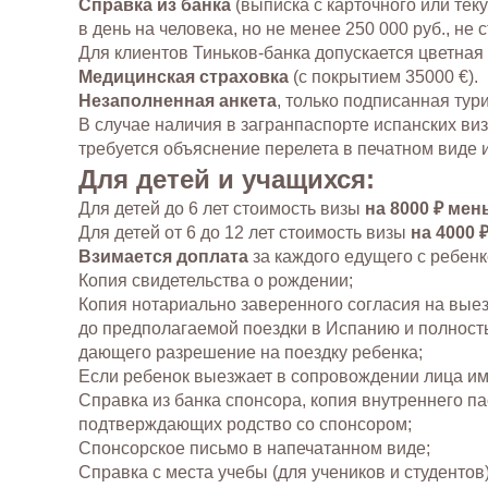
Справка из банка
(выписка с карточного или теку
в день на человека, но не менее 250 000 руб., не
Для клиентов Тиньков-банка допускается цветная р
Медицинская страховка
(с покрытием 35000 €).
Незаполненная анкета
, только подписанная тури
В случае наличия в загранпаспорте испанских ви
требуется объяснение перелета в печатном виде 
Для детей и учащихся:
Для детей до 6 лет стоимость визы
на 8000 ₽ мен
Для детей от 6 до 12 лет стоимость визы
на 4000 
Взимается доплата
за каждого едущего с ребен
Копия свидетельства о рождении;
Копия нотариально заверенного согласия на выез
до предполагаемой поездки в Испанию и полность
дающего разрешение на поездку ребенка;
Если ребенок выезжает в сопровождении лица им
Справка из банка спонсора, копия внутреннего па
подтверждающих родство со спонсором;
Спонсорское письмо в напечатанном виде;
Справка с места учебы (для учеников и студентов)